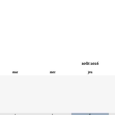
août
2026
mar
mer
jeu